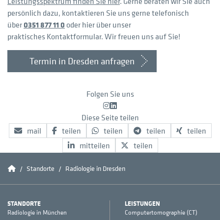
Leistungsspektrum finden Sie hier
. Gerne beraten wir Sie auch
persönlich dazu, kontaktieren Sie uns gerne telefonisch
über
0351 877 11 0
oder hier über unser
praktisches Kontaktformular. Wir freuen uns auf Sie!
Termin in Dresden anfragen
Folgen Sie uns
Instagram
LinkedIn
Diese Seite teilen
mail
teilen
teilen
teilen
teilen
mitteilen
teilen
Conradia
Standorte
Radiologie in Dresden
STANDORTE
LEISTUNGEN
Radiologie in München
Computertomographie (CT)