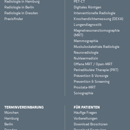
Radiologie in Hamburg
PET-CT
Radiologie in Berlin
Digitales Röntgen
Radiologie in Dresden
Interventionelle Radiologie
Praxisfinder
Knochendichtemessung (DEXA)
Lungendiagnostik
Magnetresonanztomographie
(MRT)
Mammographie
Muskuloskelettale Radiologie
Neuroradiologie
Nuklearmedizin
Offene MRT / Open-MRT
Periradikuläre Therapie (PRT)
Prävention & Vorsorge
Prevention & Screening
Prostata-MRT
Sonographie
TERMINVEREINBARUNG
FÜR PATIENTEN
München
Häufige Fragen
Hamburg
Vorbereitungen
Berlin
Download Broschüren
Dresden
Download Formulare