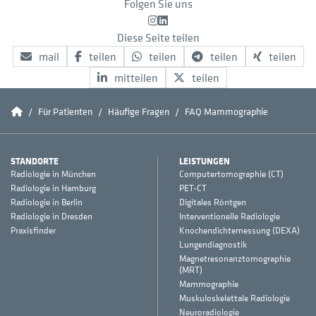
Folgen Sie uns
Instagram
LinkedIn
Diese Seite teilen
mail
teilen
teilen
teilen
teilen
mitteilen
teilen
Conradia
Für Patienten
Häufige Fragen
FAQ Mammographie
STANDORTE
LEISTUNGEN
Radiologie in München
Computertomographie (CT)
Radiologie in Hamburg
PET-CT
Radiologie in Berlin
Digitales Röntgen
Radiologie in Dresden
Interventionelle Radiologie
Praxisfinder
Knochendichtemessung (DEXA)
Lungendiagnostik
Magnetresonanztomographie
(MRT)
Mammographie
Muskuloskelettale Radiologie
Neuroradiologie