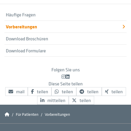
Häufige Fragen
Vorbereitungen
Download Broschüren
Download Formulare
Folgen Sie uns
Instagram
LinkedIn
Diese Seite teilen
mail
teilen
teilen
teilen
teilen
mitteilen
teilen
Conradia
Für Patienten
Vorbereitungen