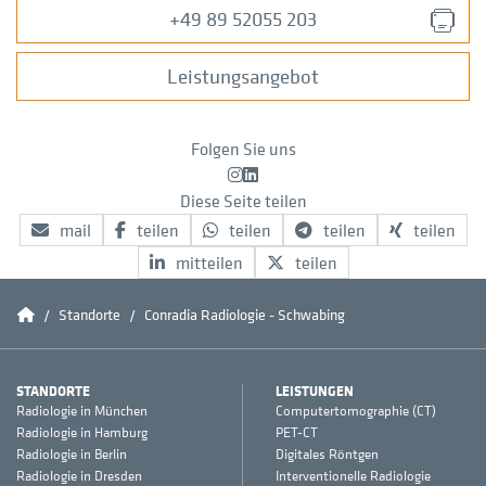
+49 89 52055 203
Leistungsangebot
Folgen Sie uns
Instagram
LinkedIn
Diese Seite teilen
mail
teilen
teilen
teilen
teilen
mitteilen
teilen
Conradia
Standorte
Conradia Radiologie - Schwabing
STANDORTE
LEISTUNGEN
Radiologie in München
Computertomographie (CT)
Radiologie in Hamburg
PET-CT
Radiologie in Berlin
Digitales Röntgen
Radiologie in Dresden
Interventionelle Radiologie