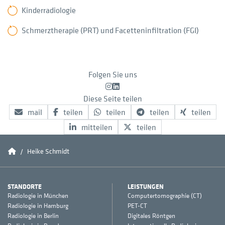
Kinderradiologie
Schmerztherapie (PRT) und Facetteninfiltration (FGI)
Folgen Sie uns
Instagram
LinkedIn
Diese Seite teilen
mail
teilen
teilen
teilen
teilen
mitteilen
teilen
Conradia
Heike Schmidt
STANDORTE
LEISTUNGEN
Radiologie in München
Computertomographie (CT)
Radiologie in Hamburg
PET-CT
Radiologie in Berlin
Digitales Röntgen