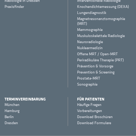
Radiologie in Dresden
Interventionelle Radiologie
Praxisfinder
Knochendichtemessung (DEXA)
Lungendiagnostik
Magnetresonanztomographie
(MRT)
Mammographie
Muskuloskelettale Radiologie
Neuroradiologie
Nuklearmedizin
Offene MRT / Open-MRT
Periradikuläre Therapie (PRT)
Prävention & Vorsorge
Prevention & Screening
Prostata-MRT
Sonographie
TERMINVEREINBARUNG
FÜR PATIENTEN
München
Häufige Fragen
Hamburg
Vorbereitungen
Berlin
Download Broschüren
Dresden
Download Formulare